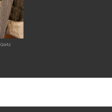
.Görtz