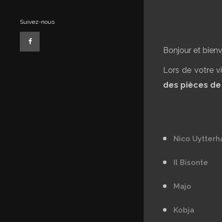
Suivez-nous
Bonjour et bien
Lors de votre v
des pièces de
Nico Uytter
Il Bisonte
Majo
Kobja