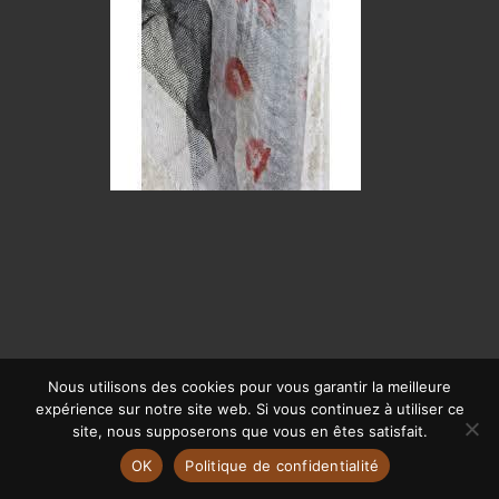
Nous utilisons des cookies pour vous garantir la meilleure
expérience sur notre site web. Si vous continuez à utiliser ce
© CALYPSO 2019 | SITE RÉALISÉ PAR
OFFPIX COMMUNICATION
|
site, nous supposerons que vous en êtes satisfait.
MENTIONS LÉGALES
OK
Politique de confidentialité