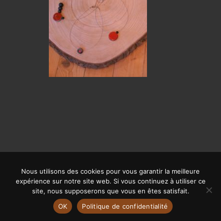
Nous utilisons des cookies pour vous garantir la meilleure
© CALYPSO 2019 | SITE RÉALISÉ PAR
OFFPIX COMMUNICATION
|
expérience sur notre site web. Si vous continuez à utiliser ce
MENTIONS LÉGALES
site, nous supposerons que vous en êtes satisfait.
OK
Politique de confidentialité