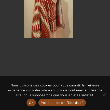
Nous utilisons des cookies pour vous garantir la meilleure
© CALYPSO 2019 | SITE RÉALISÉ PAR
OFFPIX COMMUNICATION
|
expérience sur notre site web. Si vous continuez à utiliser ce
MENTIONS LÉGALES
site, nous supposerons que vous en êtes satisfait.
OK
Politique de confidentialité