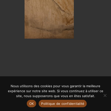
Nous utilisons des cookies pour vous garantir la meilleure
© CALYPSO 2019 | SITE RÉALISÉ PAR
OFFPIX COMMUNICATION
|
expérience sur notre site web. Si vous continuez à utiliser ce
MENTIONS LÉGALES
site, nous supposerons que vous en êtes satisfait.
OK
Politique de confidentialité