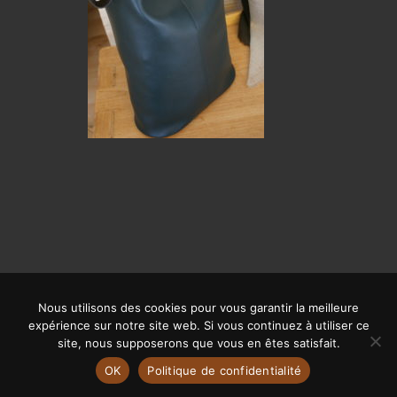
Nous utilisons des cookies pour vous garantir la meilleure
© CALYPSO 2019 | SITE RÉALISÉ PAR
OFFPIX COMMUNICATION
|
expérience sur notre site web. Si vous continuez à utiliser ce
MENTIONS LÉGALES
site, nous supposerons que vous en êtes satisfait.
OK
Politique de confidentialité