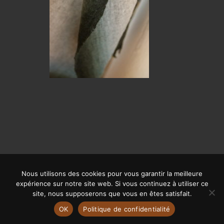
Nous utilisons des cookies pour vous garantir la meilleure
© CALYPSO 2019 | SITE RÉALISÉ PAR
OFFPIX COMMUNICATION
|
expérience sur notre site web. Si vous continuez à utiliser ce
MENTIONS LÉGALES
site, nous supposerons que vous en êtes satisfait.
OK
Politique de confidentialité