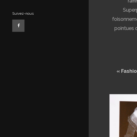
raff
Super
Suivez-nous
foisonneme
pointues q
« Fashi