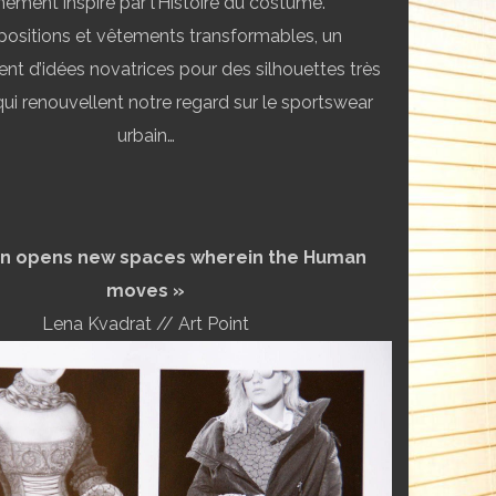
inement inspiré par l’Histoire du costume.
positions et vêtements transformables, un
nt d’idées novatrices pour des silhouettes très
ui renouvellent notre regard sur le sportswear
urbain…
on opens new spaces wherein the Human
moves »
Lena Kvadrat // Art Point