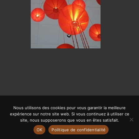
Nous utilisons des cookies pour vous garantir la meilleure
© CALYPSO 2019 | SITE RÉALISÉ PAR
OFFPIX COMMUNICATION
|
expérience sur notre site web. Si vous continuez à utiliser ce
MENTIONS LÉGALES
site, nous supposerons que vous en êtes satisfait.
OK
Politique de confidentialité